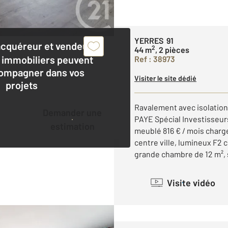
YERRES 91
acquéreur et vendeur,
2
44 m
, 2 pièces
 immobiliers peuvent
Ref : 38973
ompagner dans vos
Visiter le site dédié
projets
Ravalement avec isolation
Demander une
PAYE Spécial Investisseu
estimation
meublé 816 € / mois charge
centre ville, lumineux F2 
grande chambre de 12 m², sa
Visite vidéo