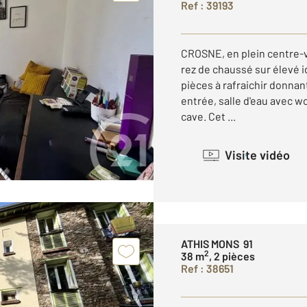
Ref : 39193
CROSNE, en plein centre-v
rez de chaussé sur élevé i
pièces à rafraichir donna
entrée, salle d'eau avec w
cave. Cet ...
Visite vidéo
ATHIS MONS 91
2
38 m
, 2 pièces
Ref : 38651