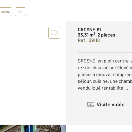
usivité
DPE
CROSNE 91
2
33,31 m
, 2 pièces
Ref : 39118
CROSNE, en plein centre-v
rez de chaussé sur élevé i
pièces à rénover comprena
séjour, cuisine, une cham
vendu loué rentabilité ...
Visite vidéo