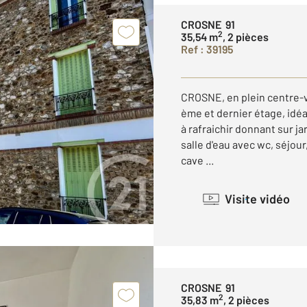
CROSNE 91
2
35,54 m
, 2 pièces
Ref : 39195
CROSNE, en plein centre-v
ème et dernier étage, idéa
à rafraichir donnant sur j
salle d'eau avec wc, séjou
cave ...
Visite vidéo
CROSNE 91
2
35,83 m
, 2 pièces