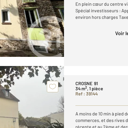
En plein cœur du centre vil
Spécial investisseurs : A
environ hors charges Taxe 
Voir 
CROSNE 91
2
34 m
, 1 pièce
Ref : 39144
A moins de 10 min à pied 
commerces, et des rives d
récente et au 2ème et der