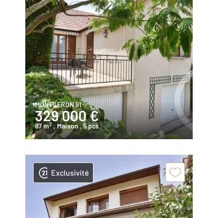
MONTGERON 91
329 000 €
2
87 m
, Maison
, 5 pcs
Exclusivité