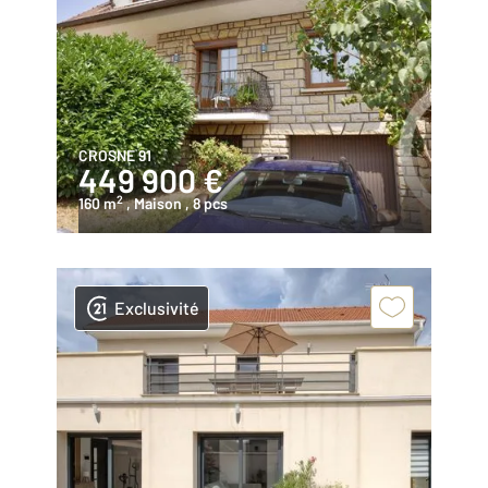
CROSNE 91
449 900 €
2
160 m
, Maison
, 8 pcs
Exclusivité