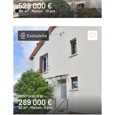
529 000 €
2
190 m
, Maison
, 10 pcs
Exclusivité
MONTGERON 91
289 000 €
2
82 m
, Maison
, 5 pcs