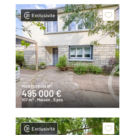
Exclusivité
MONTGERON 91
495 000 €
2
107 m
, Maison
, 5 pcs
Exclusivité