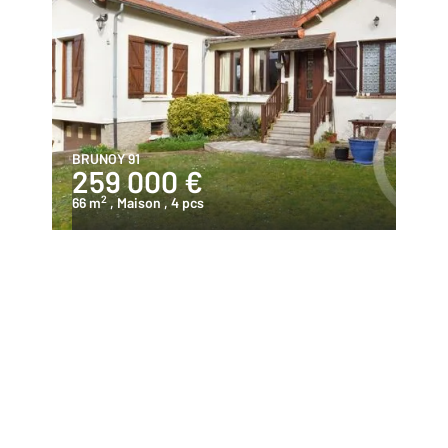
BRUNOY 91
259 000 €
2
66 m
, Maison
, 4 pcs