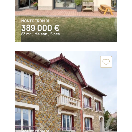
MONTGERON 91
389 000 €
2
83 m
, Maison
, 5 pcs
MONTGERON 91