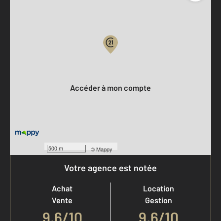
Parlons de vous, parlons biens
Votre compte :
Accéder à mon compte
500 m
©
Mappy
Votre agence est notée
Achat
Location
Vente
Gestion
9,6
/
10
9,6/10