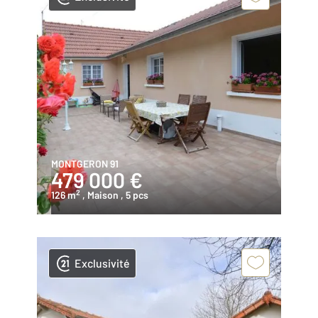
MONTGERON 91
479 000 €
2
126 m
, Maison
, 5 pcs
Exclusivité