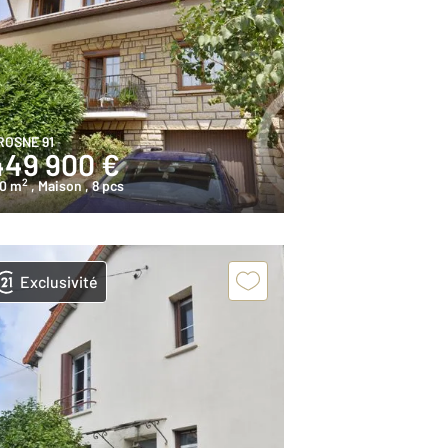
ROSNE 91
449 900 €
2
60 m
, Maison
, 8 pcs
Exclusivité