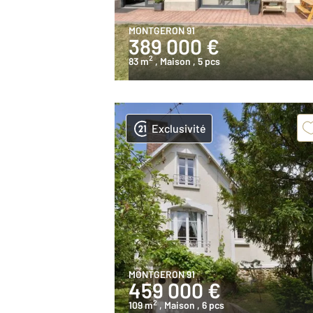
MONTGERON 91
389 000 €
2
83 m
, Maison
, 5 pcs
Exclusivité
MONTGERON 91
459 000 €
2
109 m
, Maison
, 6 pcs