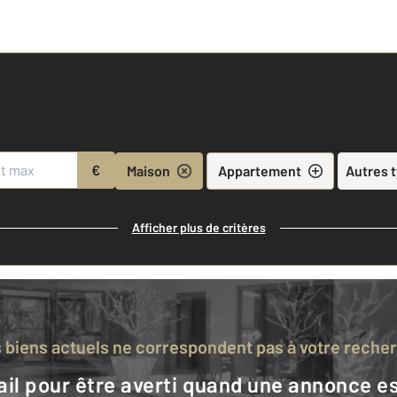
€
Maison
Appartement
Autres 
Afficher plus de critères
s biens actuels ne correspondent pas à votre reche