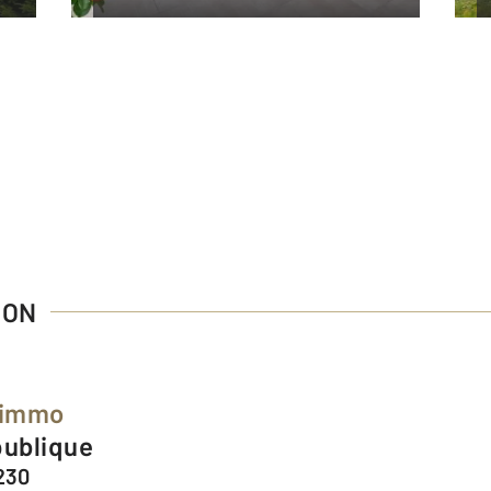
RON
limmo
publique
230