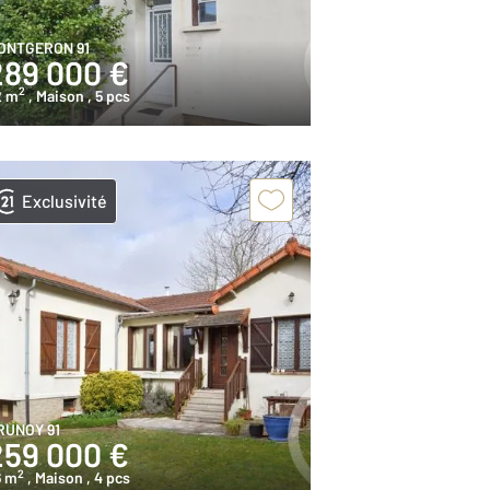
ONTGERON 91
289 000 €
2
2 m
, Maison
, 5 pcs
Exclusivité
RUNOY 91
259 000 €
2
6 m
, Maison
, 4 pcs