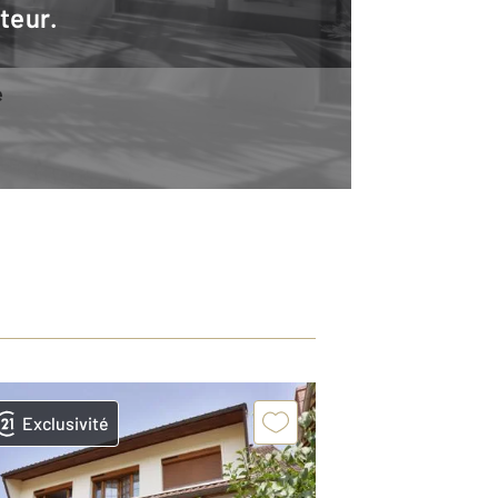
teur.
e
Exclusivité