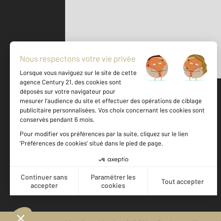
Parlons de vous, parlons biens
500 m
©
Mappy
Votre agence est notée
Achat
Location
Vente
Gestion
9,6
/
10
9,6/10