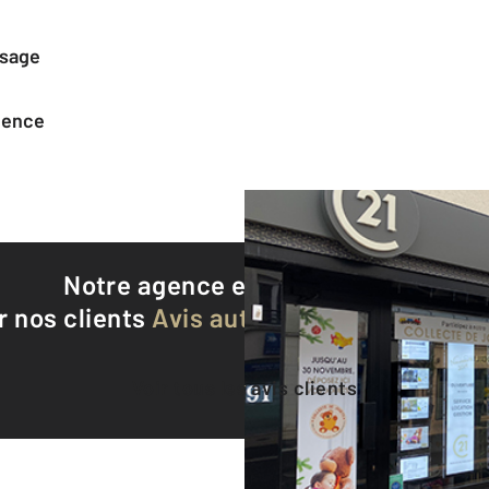
ssage
agence
Notre agence est notée
9,6/10
r nos clients
Avis authentifiés par Qualite
Voir tous les avis clients