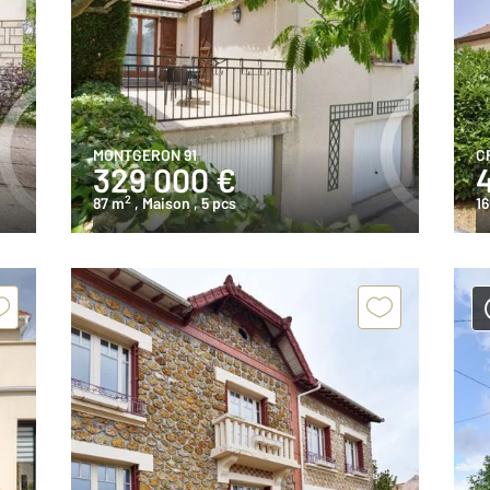
MONTGERON 91
C
329 000 €
2
87 m
, Maison
, 5 pcs
1