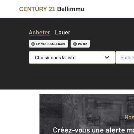
CENTURY 21
Bellimmo
Acheter
Louer
EPINAY SOUS SENART
Maison
Choisir dans la liste
No
Créez-vous une alerte mail pour être averti quand une annonce est en ligne et consultez la