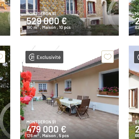
MONTGERON 91
M
529 000 €
2
190 m
, Maison
, 10 pcs
8
Exclusivité
MONTGERON 91
B
479 000 €
2
126 m
, Maison
, 5 pcs
6