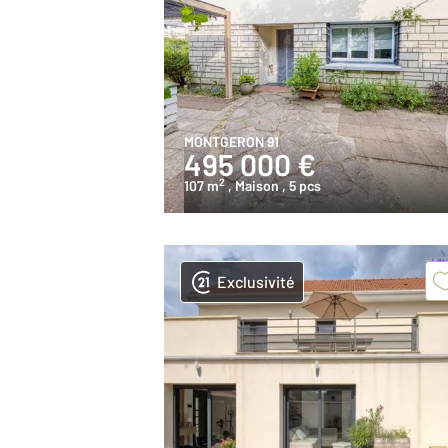
MONTGERON 91
495 000 €
2
107 m
, Maison
, 5 pcs
Exclusivité