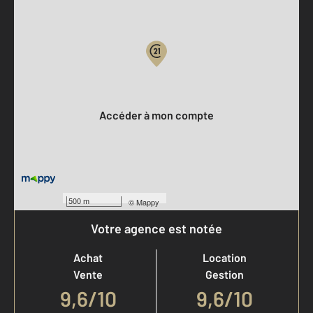
Parlons de vous, parlons biens
Votre compte :
Accéder à mon compte
500 m
©
Mappy
Votre agence est notée
Achat
Location
Vente
Gestion
9,6
/
10
9,6/10